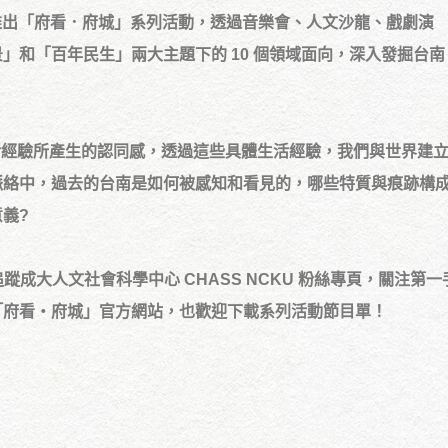
之際，推出「府看．府城」系列活動，透過音樂會、人文沙龍、戲劇演
地景」和「百年民生」兩大主題下的 10 個領域面向，深入發掘台南
。
具體生活經驗所產生的認同感，透過這些具體生活經驗，我們與世界建
脈絡中，過去的台南是如何被感知和看見的，哪些特質與痕跡構
義?
蹤成大人文社會科學中心 CHASS NCKU 粉絲專頁，關注第一
「府看・府城」官方網站，也歡迎下載系列活動節目單！