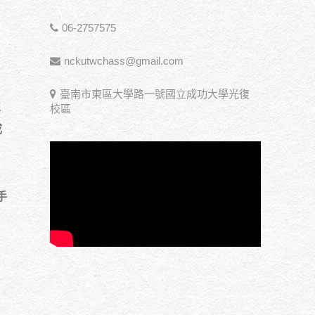
06-2757575
nckutwchass@gmail.com
臺南市東區大學路一號國立成功大學光復
立
校區
成
手