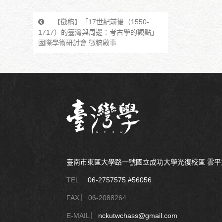
【徵稿】「17世紀前後（1550-
1717）的臺灣與周邊：考古學的觀點」
國際學術研討會 徵稿啟事
臺南市東區大學路一號國立成功大學光復校區 雲
TEL ︳
06-2757575 #56056
FAX ︳06-2088264
E-MAIL ︳
nckutwchass@gmail.com