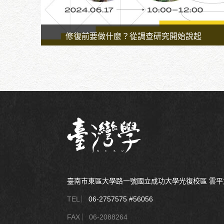
修復前要做什麼？從調查研究開始說起
時間：113.6.17
地點：旺宏館麗文書局
臺南市東區大學路一號國立成功大學光復校區 雲
TEL ︳
06-2757575 #56056
FAX ︳06-2088264