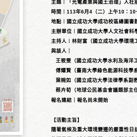
主題︱「光電產業與國土治理」人社
時間︱113年6月4（二）上午10：10~
地點︱國立成功大學成功校區總圖書館
主辦單位︱國立成功大學人文社會科
主持人︱林財富（國立成功大學環境
與談人｜
王筱雯（國立成功大學水利及海洋
傅耀賢（臺南大學綠色能源科技學
葉婉如（國立成功大學法律學系副
蔡卉荀（地球公民基金會議題部主
報名連結｜
報名尚未開始
【活動主旨】
隨著氣候及重大環境變遷的嚴重性日