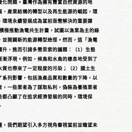
暖化問題。臺灣作為擁有豐富自然資源的地
展、產業結構的轉型以及再生能源的崛起，環
，環境永續發展成為當前亟需解決的重要課
年積極推動漁電共生計畫，試圖以漁業為主的綠
，並開闢新的能源轉型途徑。然而，這「漁電
躍升，進而引諸多需思索的議題：（1）生態
逐漸浮現。例如，候鳥和水鳥的棲息地受到了
水質也帶來了一定程度的污染；（2）國土生
了系列影響，包括漁產品質和數量的下降，以
者，一些業者為了謀取私利，偽裝為養殖業者
些都凸顯了在追求經濟發展的同時，環境保
。
壇，我們期望引入多方視角審視當前並瞻望未