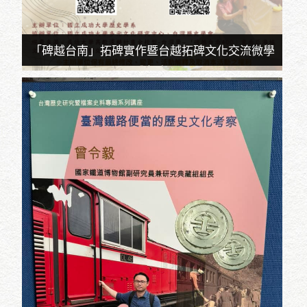
「碑越台南」拓碑實作暨台越拓碑文化交流微學
分課程