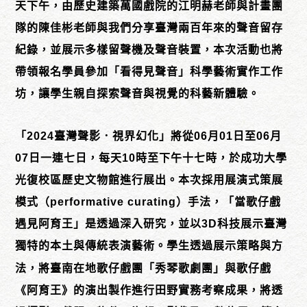
天下午，由歷史建築萬國戲院的江明赫老師與計畫團
隊的陳佳彬老師與我們分享臺灣兩百年來的聲音留存
紀錄，並展示多樣留聲機及聲音裝置，本次活動也將
帶領報名學員參加「看得見聲音」科學藝術實作工作
坊，讓學生親自探索聲音與視覺的科藝新體驗。
「2024臺灣聲影．視界幻化」將從06月01日至06月
07日一連七日，每天10時至下午十七時，於成功大學
光復校區歷史文物館進行展出。本次採用展演式策展
模式（performative curating）手法，「當歌仔戲
遇見阿育王」是透過深入研究，並以3D科技展示臺灣
獨特的本土與傳統表演藝術。學生透過展示策略與方
法，將臺南在地歌仔戲團「秀琴歌劇團」與歌仔戲
《阿育王》的演出製作進行田野實務考察成果，將透