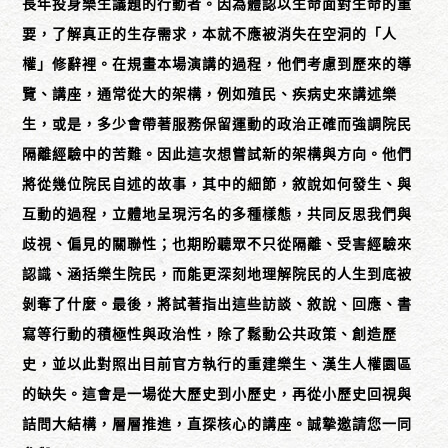
長年投身樂生議題的行動者。因為體認以生命面對生命的重
要，了解真正的生存需求，本就不應被消失在空洞的「人
權」修辭裡。在規畫本場演講的過程，他們考慮到歷來的導
覽、講座，通常從大的架構，例如殖民、疾病史來講述樂
生，或是，多少會帶著服務保留運動的政治正確而強調院民
隔離經驗中的苦難。因此這次想嘗試新的架構與方向。他們
將從幾位院民自述的故事，其中的細節，敘說如何發生、與
互動的過程，立體地呈現污名的多種樣態，共同反思我們與
歧視、偏見的關聯性；也期盼聽眾不只從隔離、受害經驗來
認識、涵括樂生院民，而能更深刻地理解院民的人生到底被
剝奪了什麼。最後，將試著指出這些訪談、敘說、回應、書
寫等行動的積極性與政治性，除了鬆動公共政策、創造歷
史，並以此對照出目前官方執行的重建樂生、漢生人權園區
的缺失。這會是一場從大歷史到小歷史，再從小歷史回視與
詰問大結構，層層推進，直探核心的講座。誠摯邀請您一同