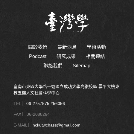
關於我們
最新消息
學術活動
Podcast
研究成果
相關連結
聯絡我們
Sitemap
臺南市東區大學路一號國立成功大學光復校區 雲平大樓東
棟五樓人文社會科學中心
TEL ︳
06-2757575 #56056
FAX ︳06-2088264
E-MAIL ︳
nckutwchass@gmail.com