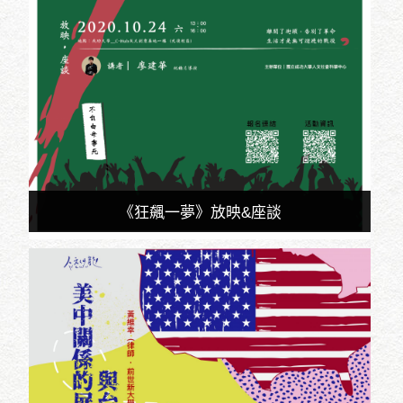
《狂飆一夢》放映&座談