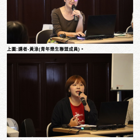
上圖:講者-黃淥(青年樂生聯盟成員)。