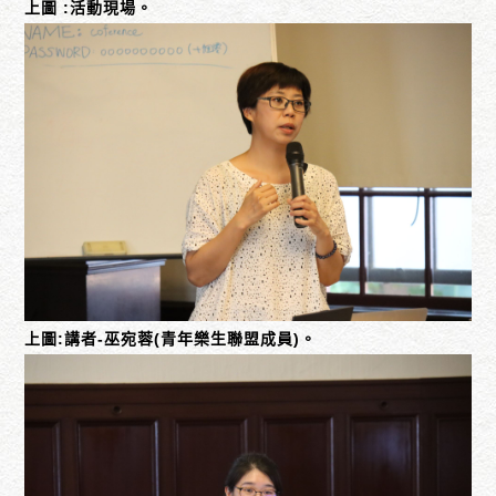
上圖 :活動現場。
上圖:講者-巫宛蓉(青年樂生聯盟成員)。