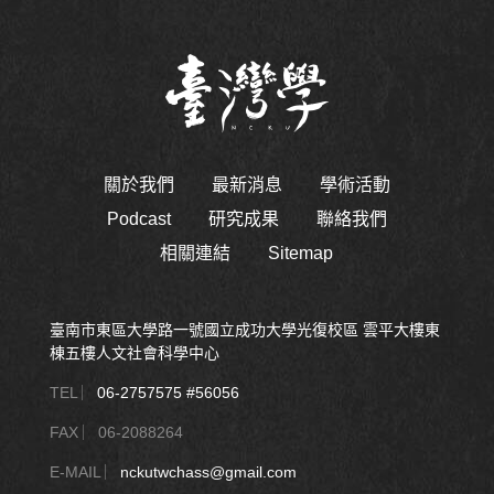
關於我們
最新消息
學術活動
Podcast
研究成果
聯絡我們
相關連結
Sitemap
臺南市東區大學路一號國立成功大學光復校區 雲平大樓東
棟五樓人文社會科學中心
TEL ︳
06-2757575 #56056
FAX ︳06-2088264
E-MAIL ︳
nckutwchass@gmail.com