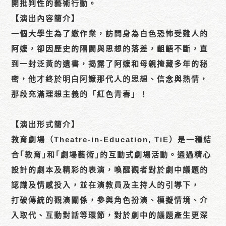
開批判性的藝術行動。
【演出內容簡介】
一個大學生為了繳作業，訪問身為白色恐怖受難人的
阿嬤，卻因歷史的隔閡與思想的落差，齟齬不斷，直
到一封泛黃的遺書，揭露了阿嬤和母親掩藏多年的秘
密，他才終於明白阿嬤那代人的思想、信念與熱情，
那段充滿理想主義的「紅色青春」！
【演出形式簡介】
教育劇場（Theatre-in-Education, TiE）是一種結
合｢教育｣和｢劇場藝術｣的互動式劇場活動。通過精心
設計的劇本及精彩的表演，喚醒觀者對於劇中議題的
認識及情感投入，並在演教員及主持人的引導下，
打破傳統的觀演關係，參與角色扮演、模擬情境、介
入取代、互動對話等環節，對於劇中的議題產生更深