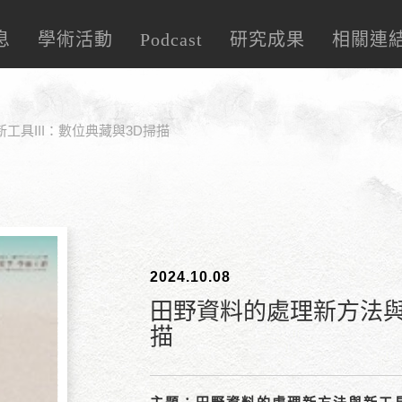
息
學術活動
Podcast
研究成果
相關連
工具III：數位典藏與3D掃描
2024.10.08
田野資料的處理新方法與新
描