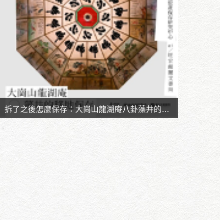
拆了之後怎麼保存：大崗山龍湖庵八卦藻井的移
地保存
時間：113.10.21
地點：旺宏館麗文書局