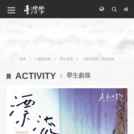
首頁
人權藝術節
學生劇展
《漂流廚房》放映座談
ACTIVITY
學生劇展