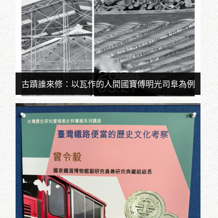
古蹟誰來修：以瓦作的人間國寶傅明光司阜為例