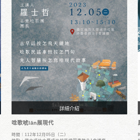
詳細介紹
時間︱112年12月05日（二）
唸歌唬lān展現代
地點︱國立成功大學成功校區總圖書館Ｂ1會議廳
時間︱112年12月05日（二）