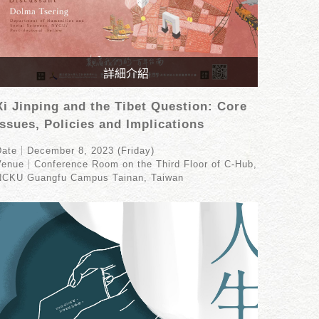
詳細介紹
Date｜December 8, 2023 (Friday)
Xi Jinping and the Tibet Question: Core
Venue｜Conference Room on the Third Floor of
Issues, Policies and Implications
C-Hub, NCKU Guangfu Campus Tainan, Taiwan
Date｜December 8, 2023 (Friday)
enue｜Conference Room on the Third Floor of C-Hub,
NCKU Guangfu Campus Tainan, Taiwan