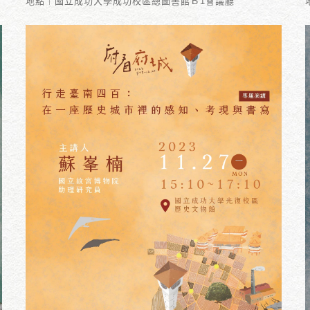
地點︱國立成功大學成功校區總圖書館Ｂ1會議廳