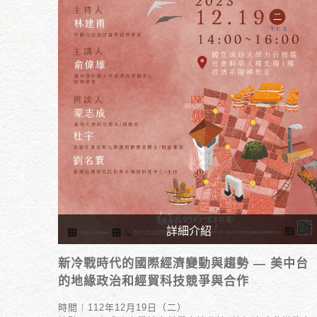
詳細介紹
時間︱112年12月19日（二）
新冷戰時代的國際經濟變動與趨勢 — 美中台
地點︱國立成功大學社會科學大樓北樓1樓經濟系階
的地緣政治和經貿科技競爭與合作
梯教室
時間︱112年12月19日（二）